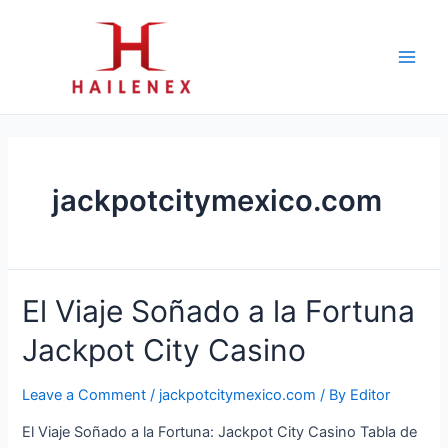
Skip
to
content
Main
Men
jackpotcitymexico.com
El Viaje Soñado a la Fortuna
Jackpot City Casino
Leave a Comment
/
jackpotcitymexico.com
/ By
Editor
El Viaje Soñado a la Fortuna: Jackpot City Casino Tabla de