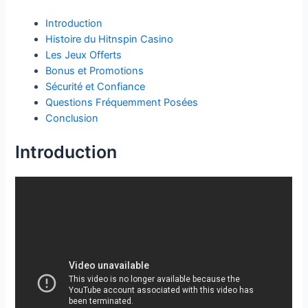
Introduction
Histoire du Hitnspin Casino
Les Jeux Offerts
Bonus et Promotions
Sécurité et Confiance
Questions Fréquemment Posées
Conclusion
Introduction