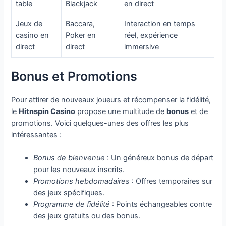
table
Blackjack
en direct
Jeux de
Baccara,
Interaction en temps
casino en
Poker en
réel, expérience
direct
direct
immersive
Bonus et Promotions
Pour attirer de nouveaux joueurs et récompenser la fidélité,
le
Hitnspin Casino
propose une multitude de
bonus
et de
promotions. Voici quelques-unes des offres les plus
intéressantes :
Bonus de bienvenue
: Un généreux bonus de départ
pour les nouveaux inscrits.
Promotions hebdomadaires
: Offres temporaires sur
des jeux spécifiques.
Programme de fidélité
: Points échangeables contre
des jeux gratuits ou des bonus.