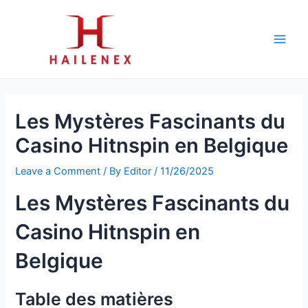
Skip
to
content
Main
Men
Les Mystères Fascinants du
Casino Hitnspin en Belgique
Leave a Comment
/ By
Editor
/
11/26/2025
Les Mystères Fascinants du
Casino Hitnspin en
Belgique
Table des matières